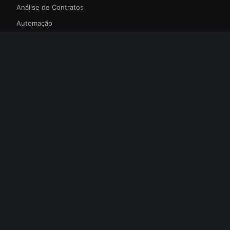
Análise de Contratos
Automação
Empresa
Sobre Nós
Casos de Uso
Blog
Carreiras
Suporte
Central de Ajuda
Contato
Status